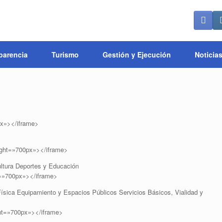
parencia
Turismo
Gestión y Ejecución
Noticia
x»></iframe>
ght=»700px»></iframe>
ultura Deportes y Educación
=»700px»></iframe>
Física Equipamiento y Espacios Públicos Servicios Básicos, Vialidad y
ht=»700px»></iframe>