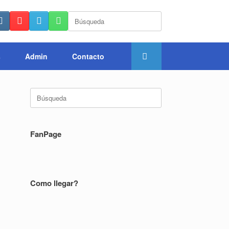
Buscar:
s
Admin
Contacto
Buscar:
FanPage
Como llegar?