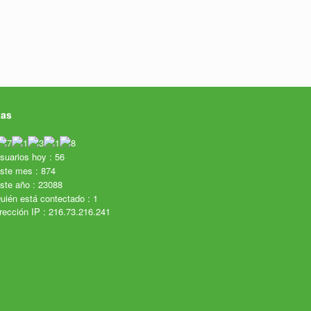
tas
uarios hoy : 56
ste mes : 874
te año : 23088
ién está contectado : 1
irección IP : 216.73.216.241