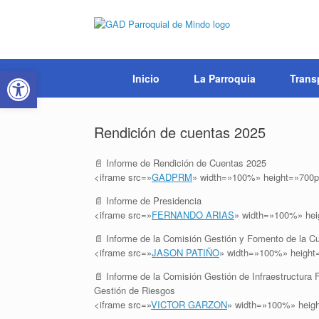
Saltar
al
contenido
Abrir barra de herramientas
Inicio
La Parroquia
Trans
Rendición de cuentas 2025
📄 Informe de Rendición de Cuentas 2025
<iframe src=»
GADPRM
» width=»100%» height=»700p
📄 Informe de Presidencia
<iframe src=»
FERNANDO ARIAS
» width=»100%» hei
📄 Informe de la Comisión Gestión y Fomento de la C
<iframe src=»
JASON PATIÑO
» width=»100%» height
📄 Informe de la Comisión Gestión de Infraestructura 
Gestión de Riesgos
<iframe src=»
VICTOR GARZON
» width=»100%» heig