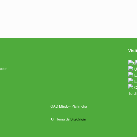
Visi
ador
Us
E
Es
Qu
Tu d
GAD Mindo - Pichincha
Un Tema de
SiteOrigin